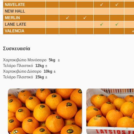
NAVELATE
NEW HALL
MERLIN
LANE LATE
VALENCIA
Συσκευασία
Χαρτοκιβώτιο Μονόσειρο
5kg
±
Τελάρο Πλαστικό
12kg
±
Χαρτοκιβώτιο Δύσειρο
10kg
±
Τελάρο Πλαστικό
15kg
±