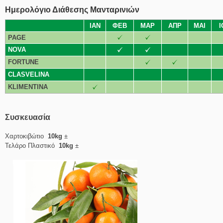
Ημερολόγιο Διάθεσης Μανταρινιών
ΙΑΝ
ΦΕΒ
ΜΑΡ
ΑΠΡ
ΜΑΙ
Ι
PAGE
NOVA
FORTUNE
CLASVELINA
KLIMENTINA
Συσκευασία
Χαρτοκιβώτιο
10kg
±
Τελάρο Πλαστικό
10kg
±