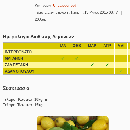
Κατηγορία:
Uncategorised
Τελευταία ενημέρωση : Τετάρτη, 13 Μαϊος 2015 08:47
20 Απρ
Ημερολόγιο Διάθεσης Λεμονιών
ΙΑΝ
ΦΕΒ
ΜΑΡ
ΑΠΡ
ΜΑΙ
INTERDONATO
ΜΑΓΛΗΝΗ
ΖΑΜΠΕΤΑΚΗ
ΑΔΑΜΟΠΟΥΛΟΥ
Συσκευασία
Τελάρο Πλαστικό
10kg
±
Τελάρο Πλαστικό
15kg
±